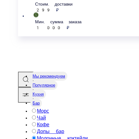
стоим. доставки
299 ₽
мин. сумма заказа
1 000 ₽
Мы рекомендуем
Популярное
Морс
Кухня
Чай
Кофе
Бар
Допы бар
Молочные коктейли