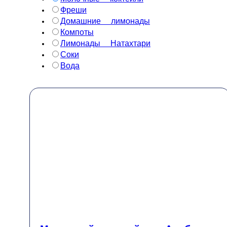
Фреши
Домашние лимонады
Компоты
Лимонады Натахтари
Соки
Вода
Молочный коктейль Алубали