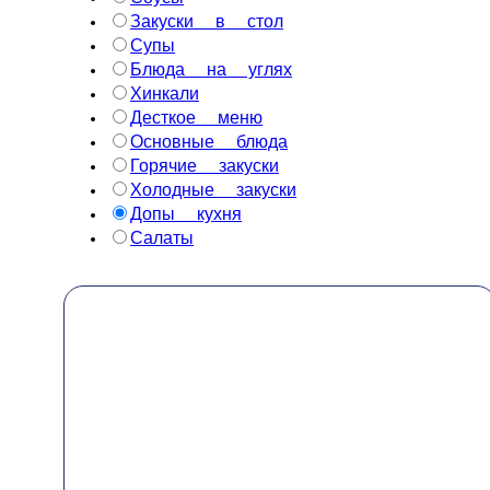
Закуски в стол
Супы
Блюда на углях
Хинкали
Десткое меню
Основные блюда
Горячие закуски
Холодные закуски
Допы кухня
Салаты