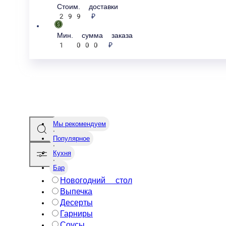
стоим. доставки
299 ₽
мин. сумма заказа
1 000 ₽
Мы рекомендуем
Популярное
Новогодний стол
Кухня
Выпечка
Десерты
Бар
Гарниры
Соусы