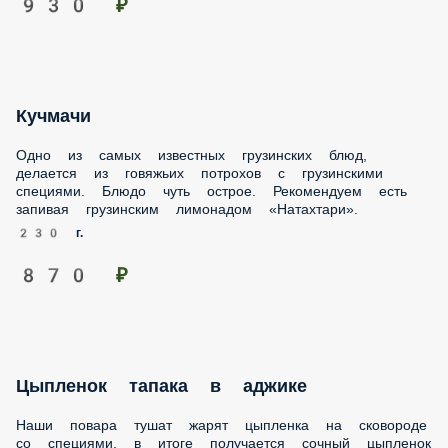
Кучмачи
Одно из самых известных грузинских блюд, делается из
говяжьих потрохов с грузинскими специями. Блюдо чуть
острое. Рекомендуем есть запивая грузинским лимонадом
«Натахтари».
230 г.
870 ₽
Цыпленок тапака в аджике
Наши повара тушат жарят цыпленка на сковороде со
специями, в итоге получается сочный цыпленок с
хрустящей корочкой. Можем пожарить на мангале. Только